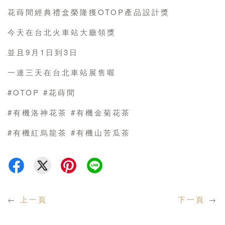
花蒔間經典禮盒榮隆獲OTOP產品設計獎
今天在台北火車站大廳領獎
並且9月1日到3日
一連三天在台北車站展售喔
#OTOP #花蒔間
#有機洛神花茶 #有機金菊花茶
#有機紅烏龍茶 #有機山苦瓜茶
←
上一頁
下一頁
→