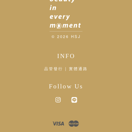
© 2026 HSJ
INFO
品管發行 | 實體通路
Follow Us
Instagram
Line
Visa
Master