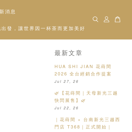
新消息
 從土地出發，讓世界因一杯茶而更加美好
最新文章
HUA SHI JIAN 花蒔間
2026 全台經銷合作提案
Jul 27, 26
🌿【花蒔間｜天母新光三越
快閃展售】🌿
Jul 22, 26
｜花蒔間 × 台南新光三越西
門店 T368｜正式開始｜