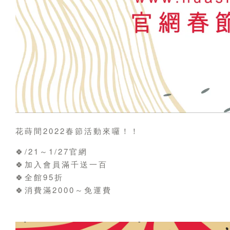
花蒔間2022春節活動來囉！！
🍀/21～1/27官網
🍀加入會員滿千送一百
🍀全館95折
🍀消費滿2000～免運費