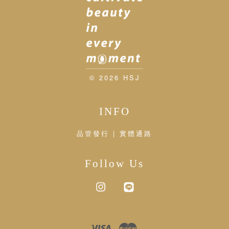
© 2026 HSJ
INFO
品管發行 | 實體通路
Follow Us
Instagram
Line
Visa
Master