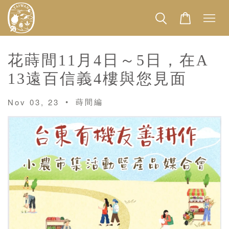
花蒔間11月4日～5日，在A
13遠百信義4樓與您見面
•
蒔間編
Nov 03, 23