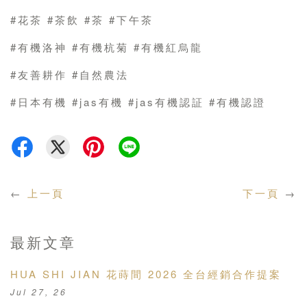
#花茶 #茶飲 #茶 #下午茶
#有機洛神 #有機杭菊 #有機紅烏龍
#友善耕作 #自然農法
#日本有機 #jas有機 #jas有機認証 #有機認證
←
上一頁
下一頁
→
最新文章
HUA SHI JIAN 花蒔間 2026 全台經銷合作提案
Jul 27, 26