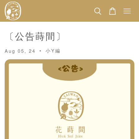
〔公告蒔間〕
•
小Y編
Aug 05, 24