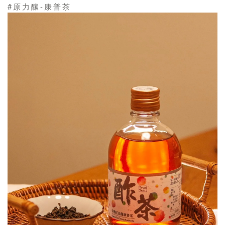
#原力釀-康普茶