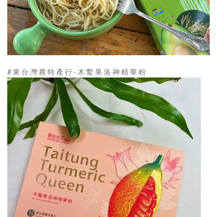
#東台灣農特產行-木鱉果洛神精華粉