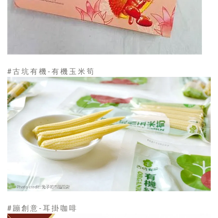
#古坑有機-有機玉米筍
#蹦創意-耳掛咖啡