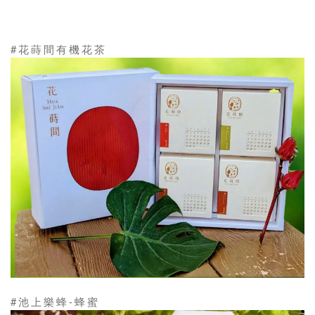
#花蒔間有機花茶
#池上樂蜂-蜂蜜