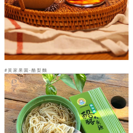
#黃家果園-酪梨麵