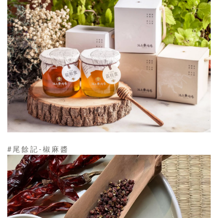
#尾餘記-椒麻醬