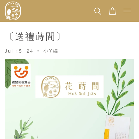
〔送禮蒔間〕
•
小Y編
Jul 15, 24