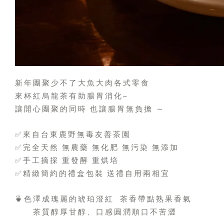
新年團聚少不了大魚大肉各式零食
來杯紅烏龍茶有助腸胃消化
~
讓開心團聚的同時
也讓腸胃無負擔
～
✅
來自台東鹿野無毒友善茶園
✅
完全天然
無農藥
無化肥
無污染
無添加
✅
手工摘採
重發酵
重烘培
✅
精緻簡約的禮盒包裝
送禮自用兩相宜
🍵
色澤成瑰麗的琥珀澄紅
茶香帶點熟果香氣
茶質醇厚甘醇、口感圓潤順口不苦澀