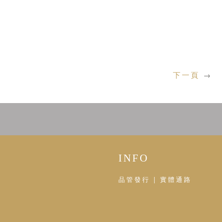
下一頁
→
INFO
品管發行 | 實體通路