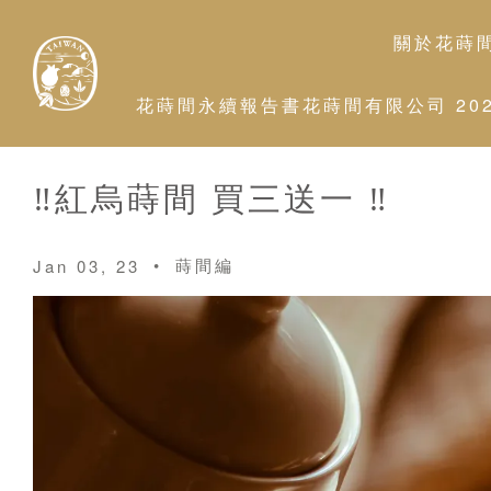
關於花蒔
花蒔間永續報告書花蒔間有限公司 2026
‼️紅烏蒔間 買三送一 ‼️
•
蒔間編
Jan 03, 23