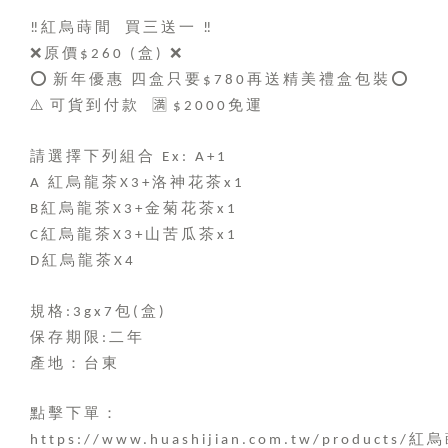
紅烏蒔間
買三送一
‼️
‼️
❌
原價
盒
❌
$260 (
)
⭕
新年優惠
四盒只要
再送精美禮盒包裝
⭕
️
$780
️
⚠
可貨到付款
🈵
免運
️
️$2000
請選擇下列組合
Ex: A+1
紅烏龍茶
洛神花茶
A
X3+
x1
紅烏龍茶
金菊花茶
B
X3+
x1
紅烏龍茶
山苦瓜茶
C
X3+
x1
紅烏龍茶
D
X4
規格
包
盒
:3gx7
(
)
保存期限
二年
:
產地：台東
點擊下單：
紅烏
https://www.huashijian.com.tw/products/