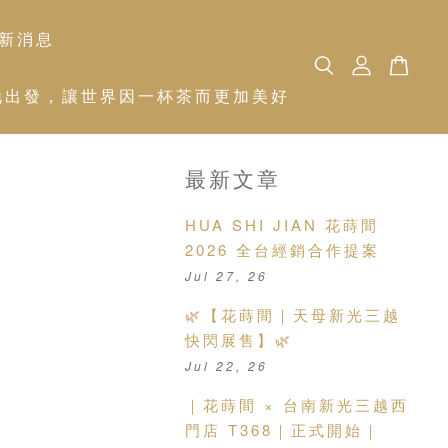
新消息
 從土地出發，讓世界因一杯茶而更加美好
最新文章
HUA SHI JIAN 花蒔間
2026 全台經銷合作提案
Jul 27, 26
🌿【花蒔間｜天母新光三越
快閃展售】🌿
Jul 22, 26
｜花蒔間 × 台南新光三越西
門店 T368｜正式開始｜